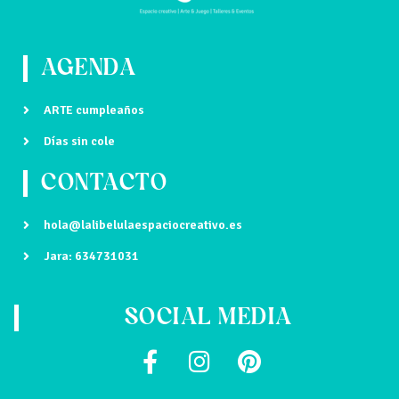
s
v
t
AGENDA
e
a
ARTE cumpleaños
n
Días sin cole
s
t
CONTACTO
d
hola@lalibelulaespaciocreativo.es
o
e
Jara: 634731031
E
SOCIAL MEDIA
v
e