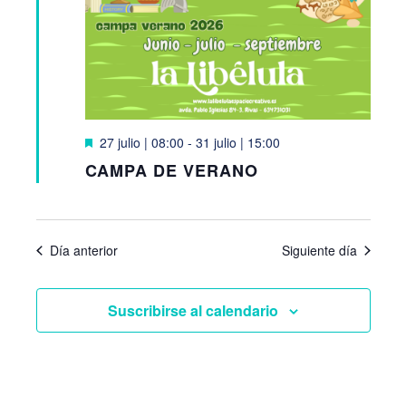
c
c
h
i
a
.
i
ó
ó
n
D
27 julio | 08:00
-
31 julio | 15:00
e
CAMPA DE VERANO
s
d
n
t
a
c
e
d
a
Día anterior
Siguiente día
d
b
o
e
Suscribirse al calendario
ú
v
s